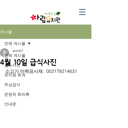
게시물
전체 게시물
arim01
전체 게시물
4월 10일 급식사진
급식사진
소고기 이력표시제 : 002178214631
유치원 회계
무상급식
운영위 회의록
안내문