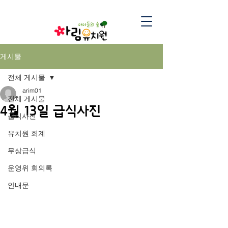
게시물
전체 게시물
arim01
전체 게시물
4월 13일 급식사진
급식사진
유치원 회계
무상급식
운영위 회의록
안내문