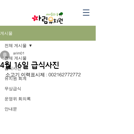
게시물
전체 게시물
arim01
전체 게시물
4월 16일 급식사진
급식사진
소고기 이력표시제 : 002162772772
유치원 회계
무상급식
운영위 회의록
안내문