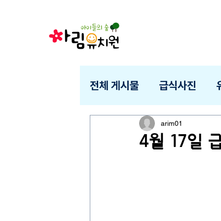
전체 게시물
급식사진
arim01
4월 17일