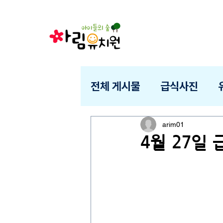
전체 게시물
급식사진
arim01
4월 27일