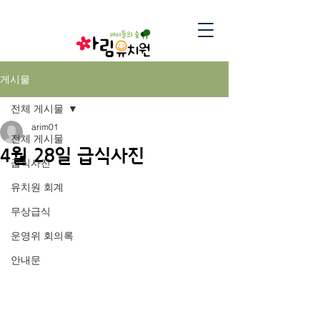
게시물
전체 게시물
arim01
전체 게시물
4월 28일 급식사진
급식사진
유치원 회계
무상급식
운영위 회의록
안내문