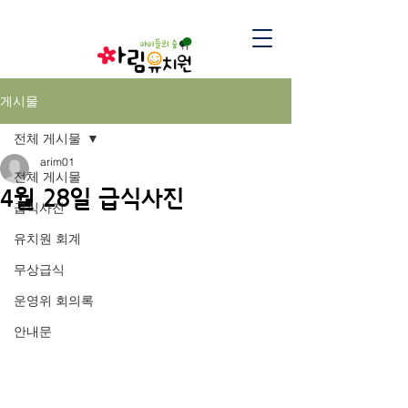
게시물
전체 게시물
arim01
전체 게시물
4월 28일 급식사진
급식사진
유치원 회계
무상급식
운영위 회의록
안내문