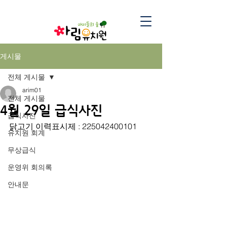
게시물
전체 게시물
arim01
전체 게시물
4월 29일 급식사진
급식사진
닭고기 이력표시제 : 225042400101
유치원 회계
무상급식
운영위 회의록
안내문