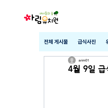
전체 게시물
급식사진
arim01
4월 9일 