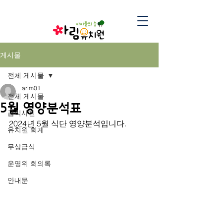
게시물
전체 게시물
arim01
전체 게시물
5월 영양분석표
급식사진
2024년 5월 식단 영양분석입니다.
유치원 회계
무상급식
운영위 회의록
안내문