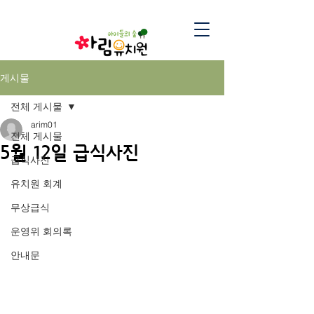
게시물
전체 게시물
arim01
전체 게시물
5월 12일 급식사진
급식사진
유치원 회계
무상급식
운영위 회의록
안내문