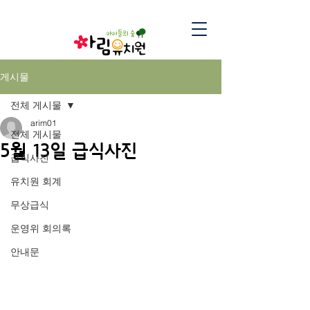
게시물
전체 게시물
arim01
전체 게시물
5월 13일 급식사진
급식사진
유치원 회계
무상급식
운영위 회의록
안내문