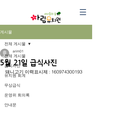
게시물
전체 게시물
arim01
전체 게시물
5월 21일 급식사진
급식사진
돼니고기 이력표시제 : 160974300193
유치원 회계
무상급식
운영위 회의록
안내문