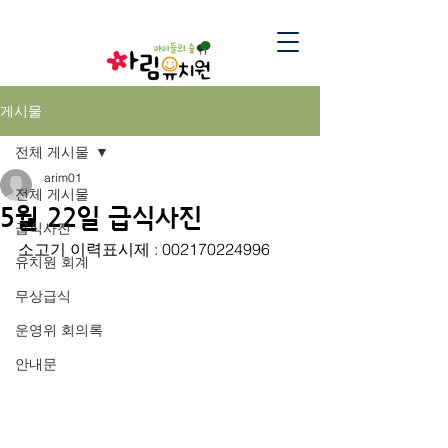
게시물
전체 게시물
arim01
전체 게시물
5월 22일 급식사진
급식사진
소고기 이력표시제 : 002170224996
유치원 회계
무상급식
운영위 회의록
안내문