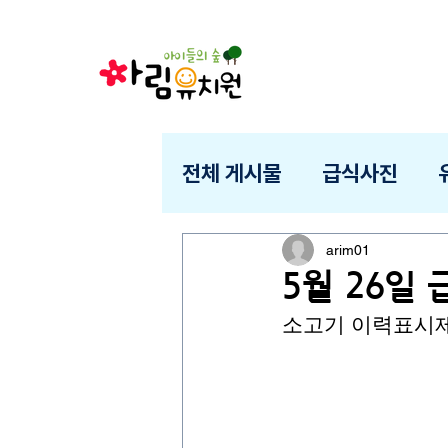
전체 게시물
급식사진
arim01
5월 26일
소고기 이력표시제 :