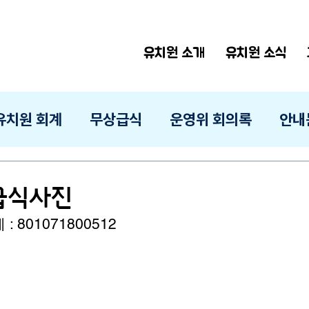
유치원 소개
유치원 소식
유치원 회계
무상급식
운영위 회의록
안내
 급식사진
 801071800512