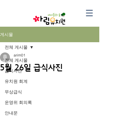
게시물
전체 게시물
arim01
전체 게시물
5월 26일 급식사진
급식사진
유치원 회계
무상급식
운영위 회의록
안내문