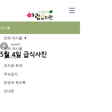
게시물
전체 게시물
arim01
전체 게시물
5월 4일 급식사진
급식사진
유치원 회계
무상급식
운영위 회의록
안내문