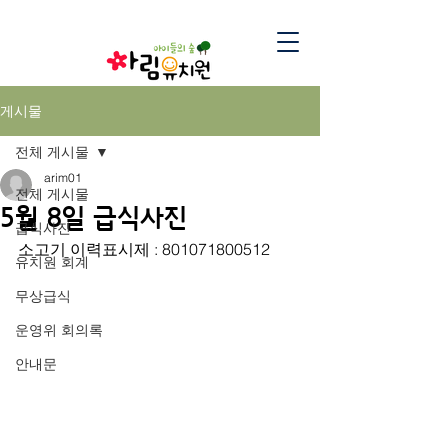
게시물
전체 게시물
arim01
전체 게시물
5월 8일 급식사진
급식사진
소고기 이력표시제 : 801071800512
유치원 회계
무상급식
운영위 회의록
안내문