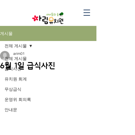
게시물
전체 게시물
arim01
전체 게시물
6월 1일 급식사진
급식사진
유치원 회계
무상급식
운영위 회의록
안내문