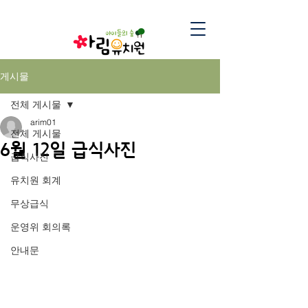
게시물
전체 게시물
arim01
전체 게시물
6월 12일 급식사진
급식사진
유치원 회계
무상급식
운영위 회의록
안내문