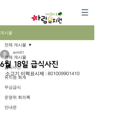
게시물
전체 게시물
arim01
전체 게시물
6월 18일 급식사진
급식사진
소고기 이력표시제 : 801009901410
유치원 회계
무상급식
운영위 회의록
안내문