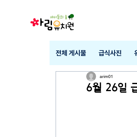
전체 게시물
급식사진
arim01
6월 26일