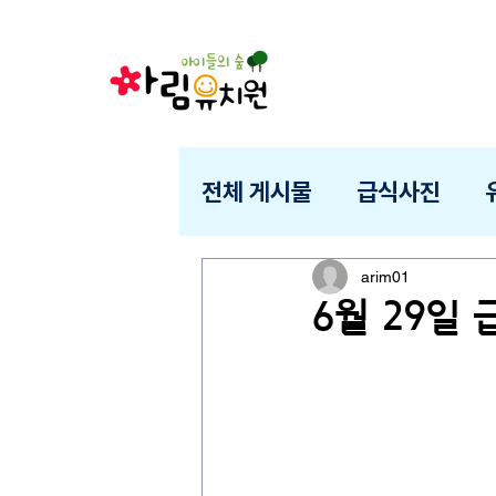
전체 게시물
급식사진
arim01
6월 29일