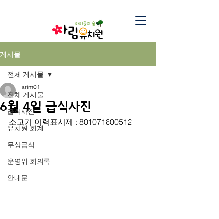
게시물
전체 게시물
arim01
전체 게시물
6월 4일 급식사진
급식사진
소고기 이력표시제 : 801071800512
유치원 회계
무상급식
운영위 회의록
안내문