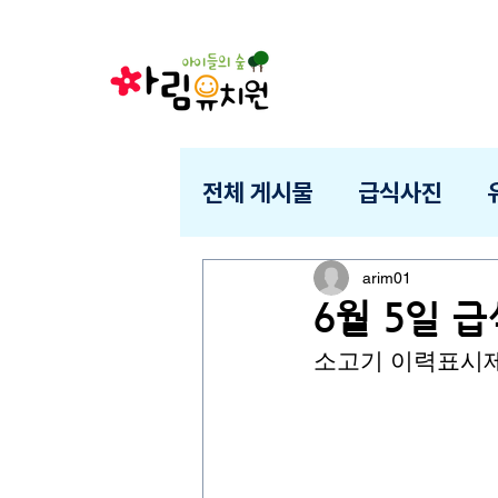
전체 게시물
급식사진
arim01
6월 5일 
소고기 이력표시제 :