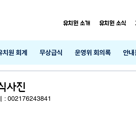
유치원 소개
유치원 소식
유치원 회계
무상급식
운영위 회의록
안내
급식사진
 002176243841