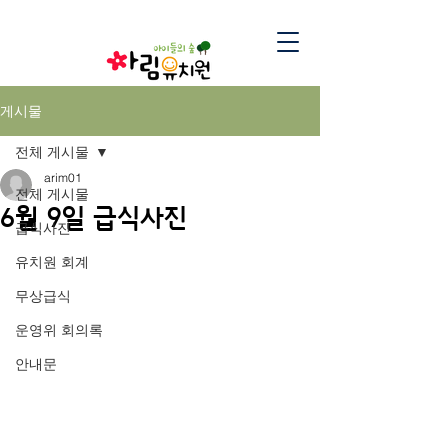
게시물
전체 게시물
arim01
전체 게시물
6월 9일 급식사진
급식사진
유치원 회계
무상급식
운영위 회의록
안내문