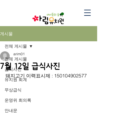
게시물
전체 게시물
arim01
전체 게시물
7월 12일 급식사진
급식사진
돼지고기 이력표시제 : 150104902577
유치원 회계
무상급식
운영위 회의록
안내문