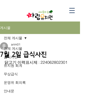
게시물
전체 게시물
arim01
전체 게시물
7월 2일 급식사진
급식사진
닭고기 이력표시제 : 224062802301
유치원 회계
무상급식
운영위 회의록
안내문