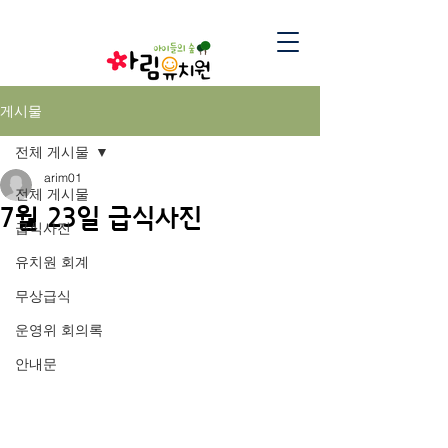
게시물
전체 게시물
arim01
전체 게시물
7월 23일 급식사진
급식사진
유치원 회계
무상급식
운영위 회의록
안내문