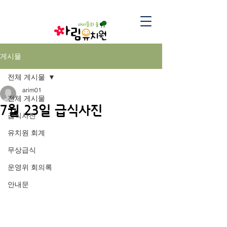
게시물
전체 게시물
arim01
전체 게시물
7월 23일 급식사진
급식사진
유치원 회계
무상급식
운영위 회의록
안내문