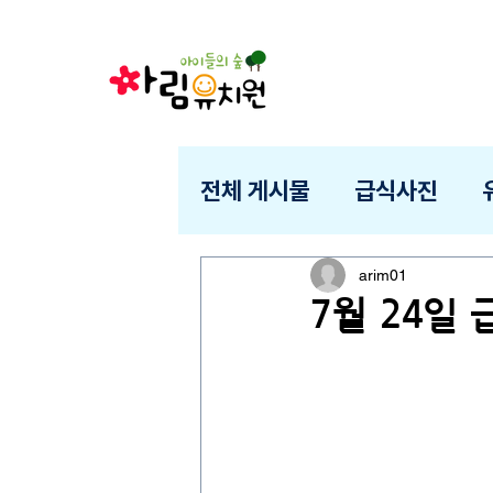
전체 게시물
급식사진
arim01
7월 24일