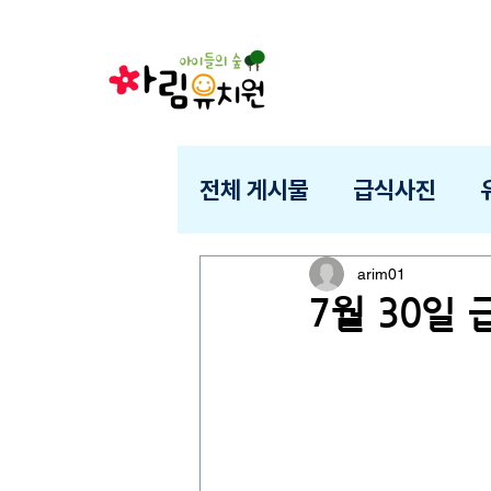
전체 게시물
급식사진
arim01
7월 30일