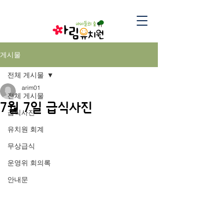
게시물
전체 게시물
arim01
전체 게시물
7월 7일 급식사진
급식사진
유치원 회계
무상급식
운영위 회의록
안내문