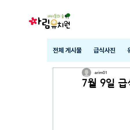
전체 게시물
급식사진
arim01
7월 9일 