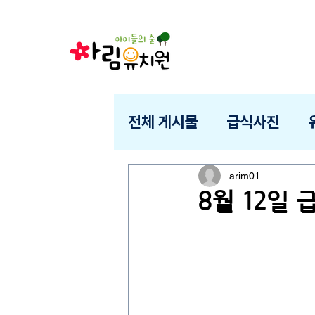
전체 게시물
급식사진
arim01
8월 12일