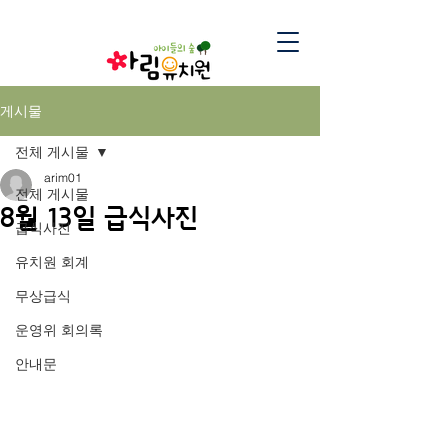
게시물
전체 게시물
arim01
전체 게시물
8월 13일 급식사진
급식사진
유치원 회계
무상급식
운영위 회의록
안내문