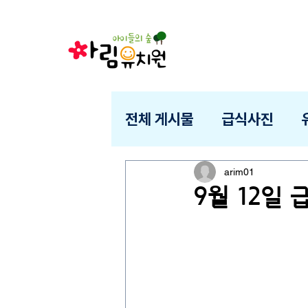
전체 게시물
급식사진
arim01
9월 12일