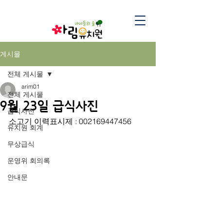
게시물
전체 게시물
arim01
전체 게시물
9월 23일 급식사진
급식사진
소고기 이력표시제 : 002169447456
유치원 회계
무상급식
운영위 회의록
안내문