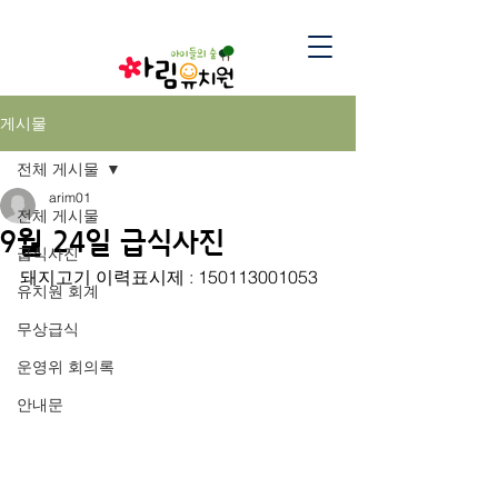
게시물
전체 게시물
arim01
전체 게시물
9월 24일 급식사진
급식사진
돼지고기 이력표시제 : 150113001053
유치원 회계
무상급식
운영위 회의록
안내문