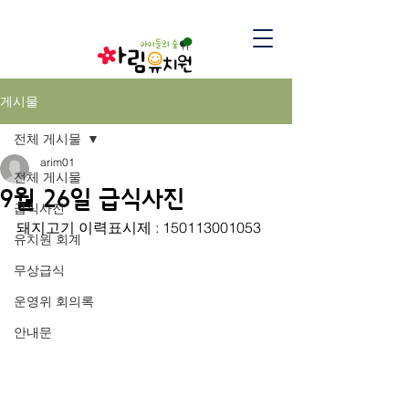
게시물
전체 게시물
arim01
전체 게시물
9월 26일 급식사진
급식사진
돼지고기 이력표시제 : 150113001053
유치원 회계
무상급식
운영위 회의록
안내문