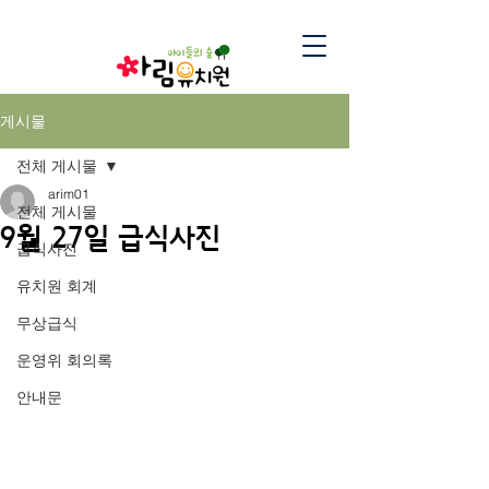
게시물
전체 게시물
arim01
전체 게시물
9월 27일 급식사진
급식사진
유치원 회계
무상급식
운영위 회의록
안내문