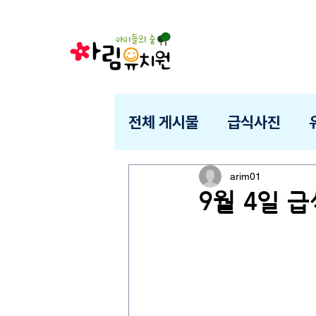
전체 게시물
급식사진
arim01
9월 4일 