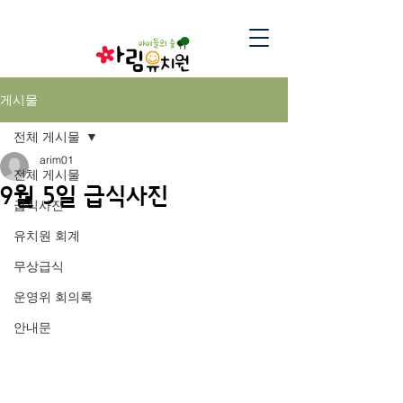
게시물
전체 게시물
arim01
전체 게시물
9월 5일 급식사진
급식사진
유치원 회계
무상급식
운영위 회의록
안내문