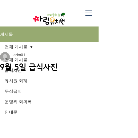
게시물
전체 게시물
arim01
전체 게시물
9월 5일 급식사진
급식사진
유치원 회계
무상급식
운영위 회의록
안내문