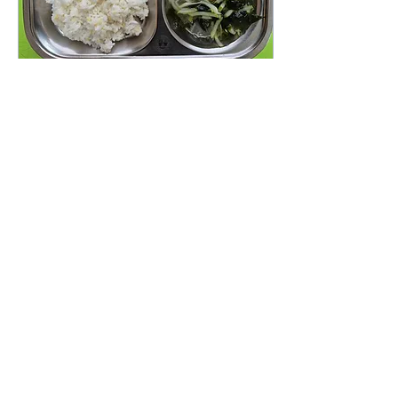
2026년 7월 29일
∙
1
분
7월 29일 급식사진
닭고기 이력표시제 :
226072300101
0
0
더보기